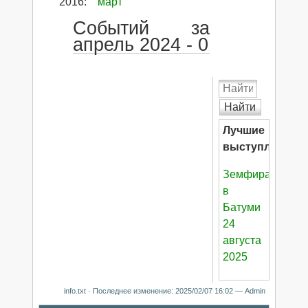
2016
:
март
Событий за
апрель 2024 - 0
Найти
Лучшие
выступления:
Земфира
в
Батуми
24
августа
2025
info.txt
· Последнее изменение:
2025/02/07 16:02
—
Admin