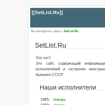
[[
SetList.Ru
]]
Вы находитесь здесь:
SetList.Ru
SetList.Ru
Что это?
Это cайт, содержащий информаци
исполнителей и гастролях иностра
бывшего СССР.
Наши исполнители
1985
:
январь