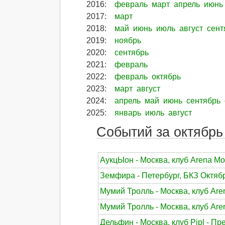
2016
:
февраль
март
апрель
июнь
2017
:
март
2018
:
май
июнь
июль
август
сент
2019
:
ноябрь
2020
:
сентябрь
2021
:
февраль
2022
:
февраль
октябрь
2023
:
март
август
2024
:
апрель
май
июнь
сентябрь
2025
:
январь
июль
август
Событий за октябрь 
АукцЫон - Москва, клуб Arena Mo
Земфира - Петербург, БКЗ Октябр
Мумий Тролль - Москва, клуб Are
Мумий Тролль - Москва, клуб Are
Дельфин - Москва, клуб Pipl - П