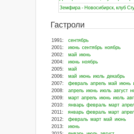
Земфира - Новосибирск, клуб Crys
Гастроли
1991
:
сентябрь
2001
:
июнь
сентябрь
ноябрь
2002
:
май
июнь
2004
:
июнь
ноябрь
2005
:
май
2006
:
май
июнь
июль
декабрь
2007
:
февраль
апрель
май
июнь
2008
:
апрель
июнь
июль
август
н
2009
:
март
апрель
июнь
июль
авг
2010
:
январь
февраль
март
апре
2011
:
январь
февраль
март
апре
2012
:
февраль
март
май
июнь
2013
:
июнь
2015
:
январь
июль
август