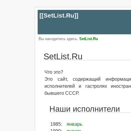
[[
SetList.Ru
]]
Вы находитесь здесь:
SetList.Ru
SetList.Ru
Что это?
Это cайт, содержащий информаци
исполнителей и гастролях иностра
бывшего СССР.
Наши исполнители
1985
:
январь