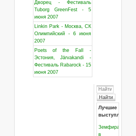
Дворец - Фестиваль
Tuborg GreenFest - 5
июня 2007
Linkin Park - Москва, СК
Олимпийский - 6 июня
2007
Poets of the Fall -
Эстония, Järvakandi -
Фестиваль Rabarock - 15
июня 2007
Найти
Лучшие
выступления:
Земфира
в