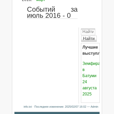
Событий за
июль 2016 - 0
Найти
Лучшие
выступления:
Земфира
в
Батуми
24
августа
2025
info.txt
· Последнее изменение:
2025/02/07 16:02
—
Admin